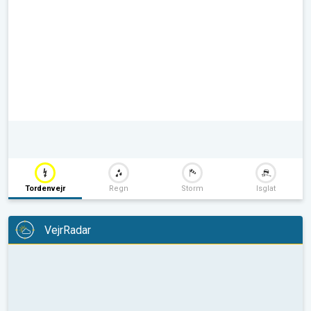
Tordenvejr
Regn
Storm
Isglat
VejrRadar