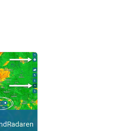
malt. Tips til blæsevejret. . .
indRadaren