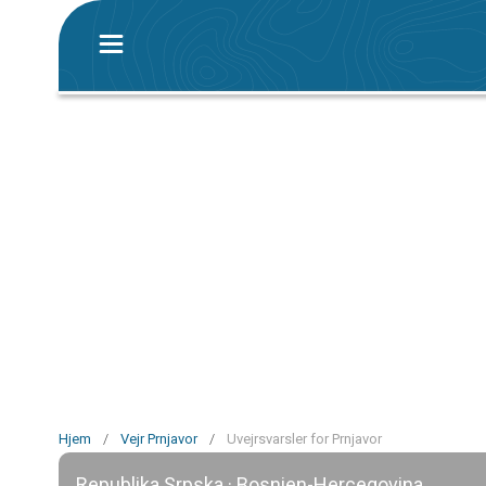
Hjem
/
Vejr Prnjavor
/
Uvejrsvarsler for Prnjavor
Republika Srpska · Bosnien-Hercegovina