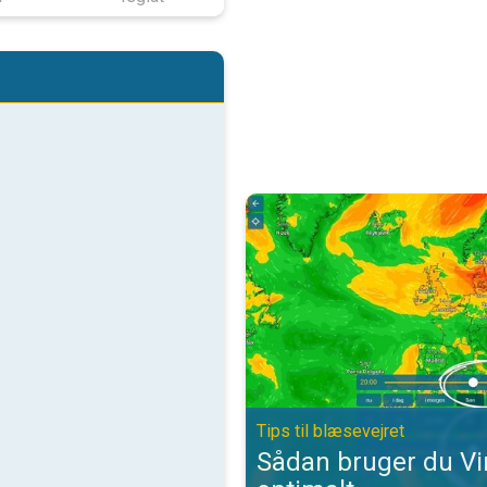
Sådan bruger du VindRadaren opti
Tips til blæsevejret
Sådan bruger du V