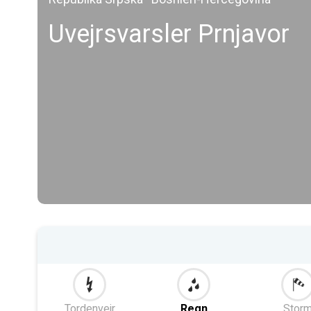
Uvejrsvarsler Prnjavor
Tordenvejr
Regn
Stor