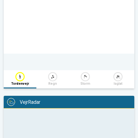
Tordenvejr
Regn
Storm
Isglat
VejrRadar