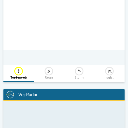
Tordenvejr
Regn
Storm
Isglat
VejrRadar