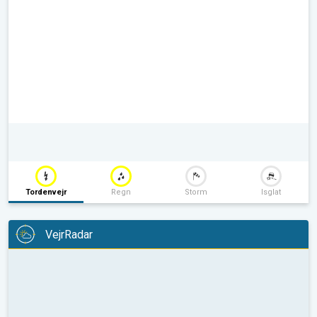
Tordenvejr
Regn
Storm
Isglat
VejrRadar