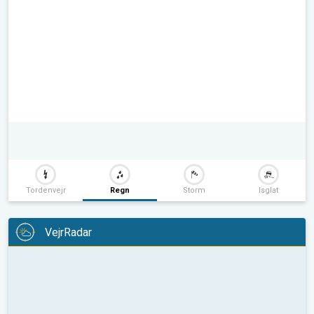
Tordenvejr
Regn
Storm
Isglat
VejrRadar