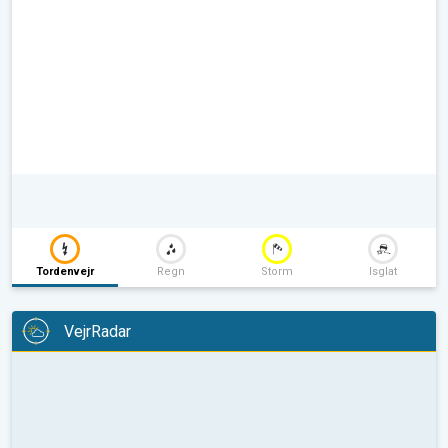
Tordenvejr
Regn
Storm
Isglat
VejrRadar