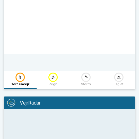
Tordenvejr
Regn
Storm
Isglat
VejrRadar