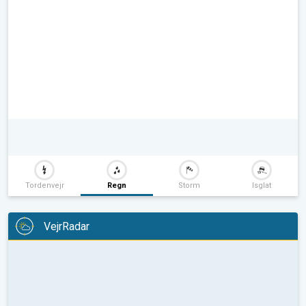
Tordenvejr
Regn
Storm
Isglat
VejrRadar