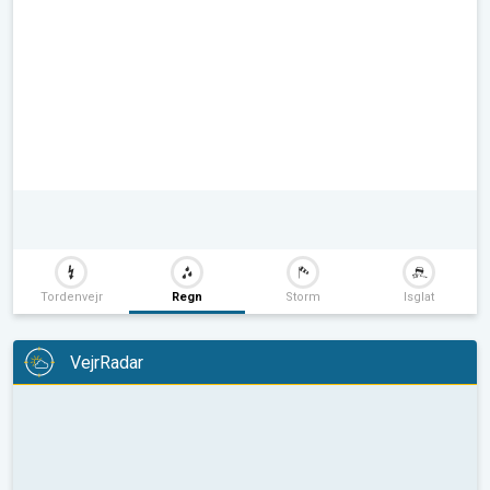
Tordenvejr
Regn
Storm
Isglat
VejrRadar