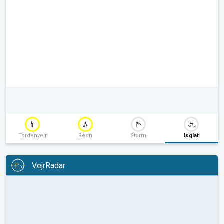
Tordenvejr
Regn
Storm
Isglat
VejrRadar