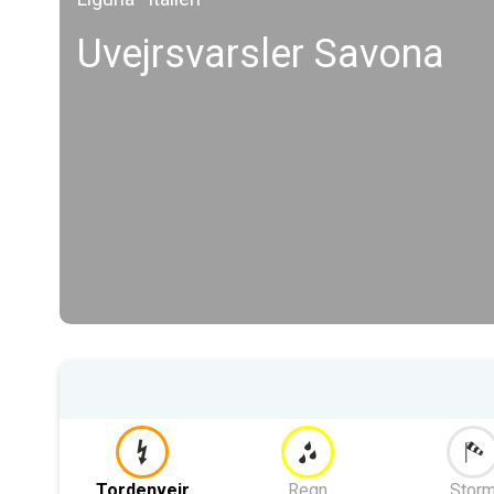
Uvejrsvarsler Savona
Tordenvejr
Regn
Stor