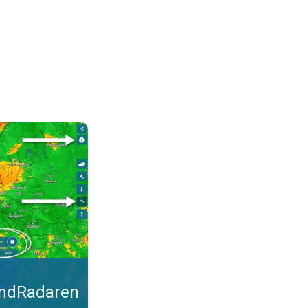
malt. Tips til blæsevejret. . .
indRadaren