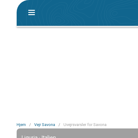
Hjem
/
Vejr Savona
/
Uvejrsvarsler for Savona
Liguria · Italien