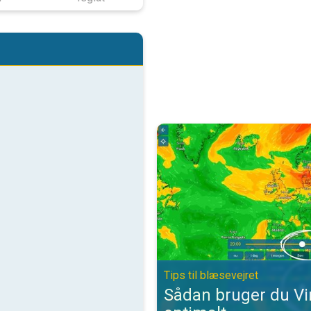
Sådan bruger du VindRadaren opti
Tips til blæsevejret
Sådan bruger du V