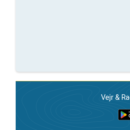
Vejr & Ra