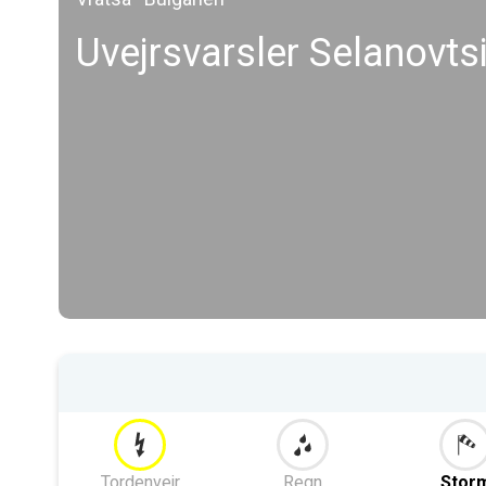
Uvejrsvarsler Selanovts
Tordenvejr
Regn
Stor