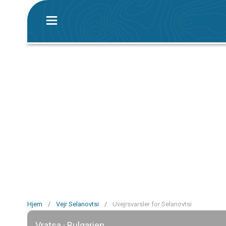
Hjem
/
Vejr Selanovtsi
/
Uvejrsvarsler for Selanovtsi
Vratsa · Bulgarien