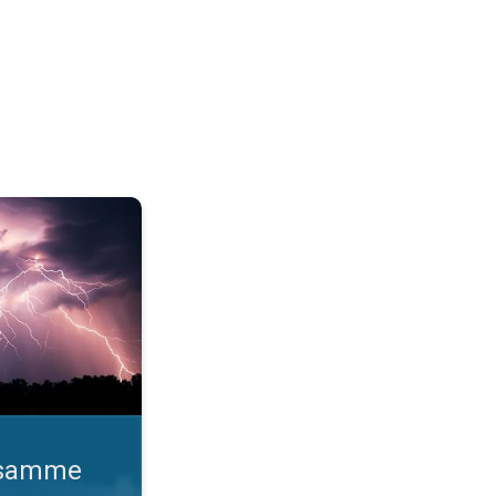
o gange. Lynhurtige facts om lyn. . .
d samme