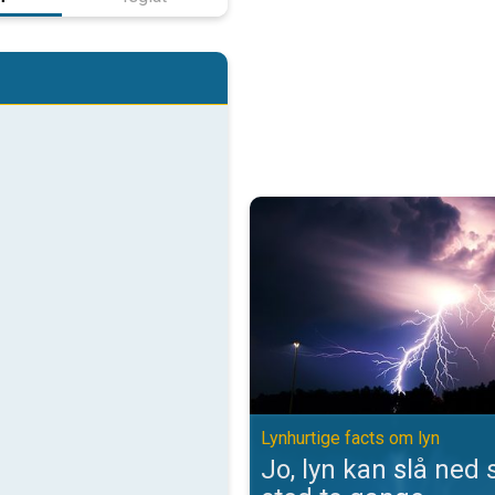
Jo, lyn kan slå ned samme sted t
Lynhurtige facts om lyn
Jo, lyn kan slå ne