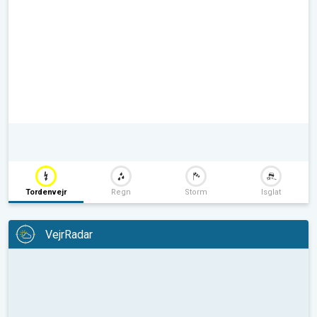
Tordenvejr
Regn
Storm
Isglat
VejrRadar