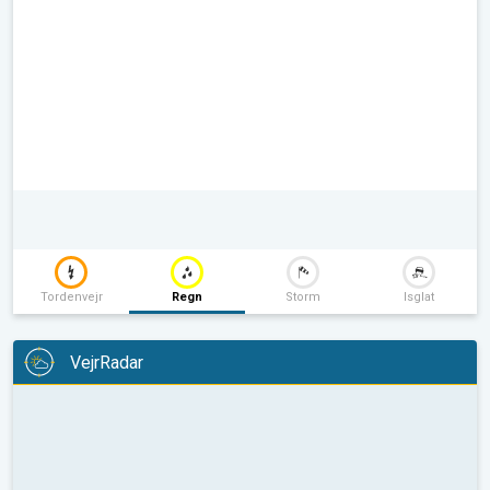
Tordenvejr
Regn
Storm
Isglat
VejrRadar