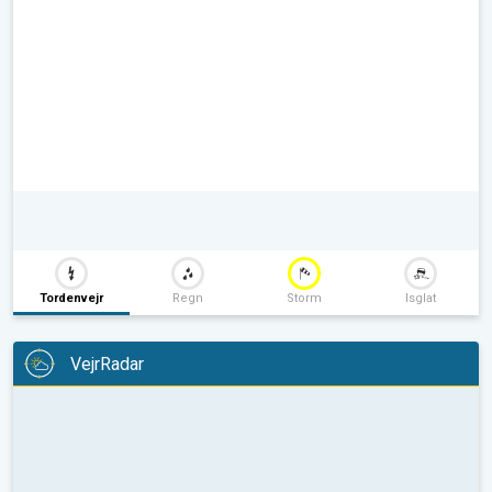
Tordenvejr
Regn
Storm
Isglat
VejrRadar