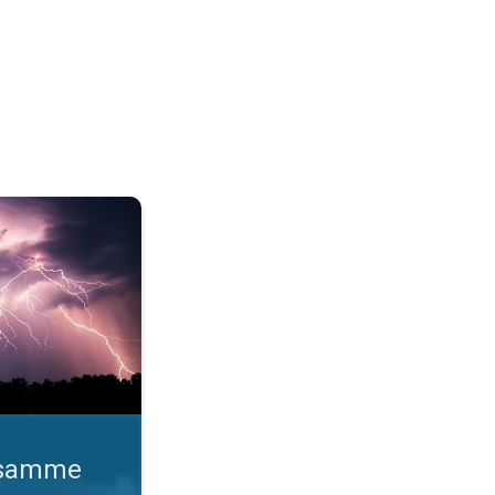
o gange. Lynhurtige facts om lyn. . .
d samme