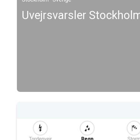
Uvejrsvarsler Stockhol
Tordenvejr
Regn
Stor