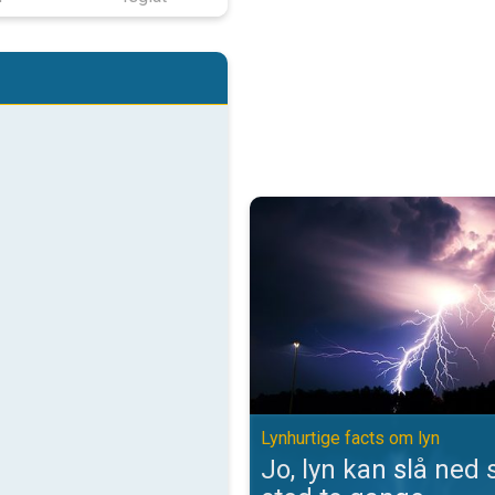
Jo, lyn kan slå ned samme sted t
Lynhurtige facts om lyn
Jo, lyn kan slå ne