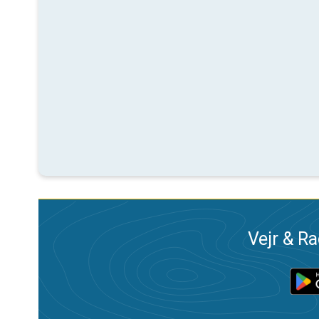
Vejr & Ra