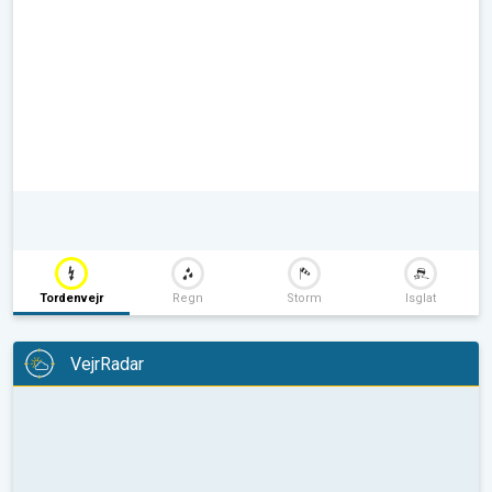
Tordenvejr
Regn
Storm
Isglat
VejrRadar