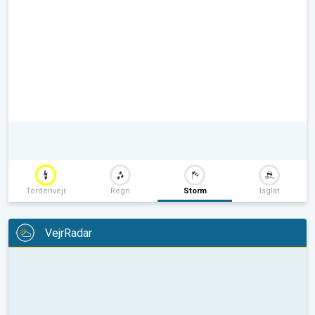
Tordenvejr
Regn
Storm
Isglat
VejrRadar