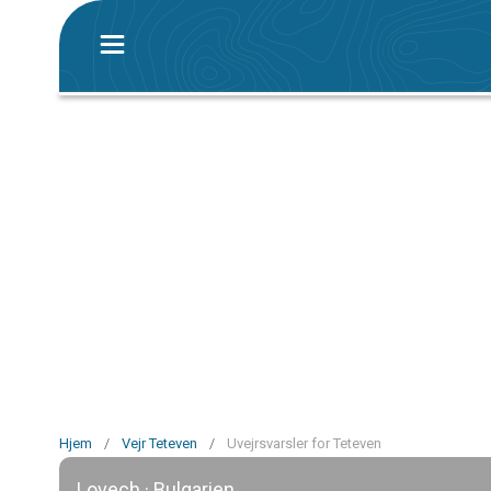
Hjem
/
Vejr Teteven
/
Uvejrsvarsler for Teteven
Lovech · Bulgarien