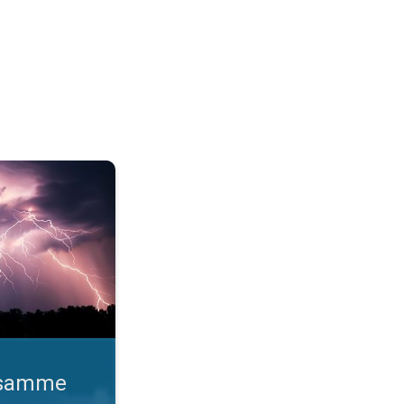
o gange. Lynhurtige facts om lyn. . .
d samme