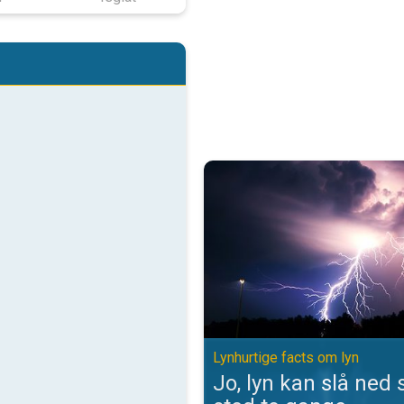
Jo, lyn kan slå ned samme sted t
Lynhurtige facts om lyn
Jo, lyn kan slå ne