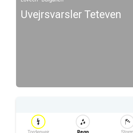
Uvejrsvarsler Teteven
Tordenvejr
Regn
Stor