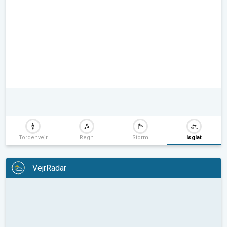
Tordenvejr
Regn
Storm
Isglat
VejrRadar