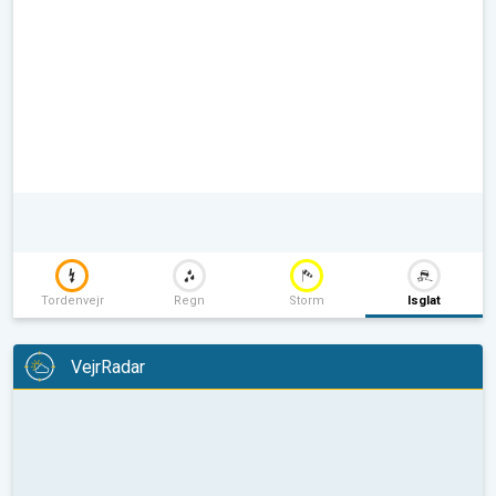
Tordenvejr
Regn
Storm
Isglat
VejrRadar