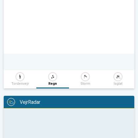
Tordenvejr
Regn
Storm
Isglat
VejrRadar