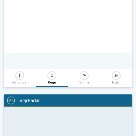
Tordenvejr
Regn
Storm
Isglat
VejrRadar