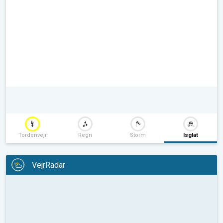
Tordenvejr
Regn
Storm
Isglat
VejrRadar