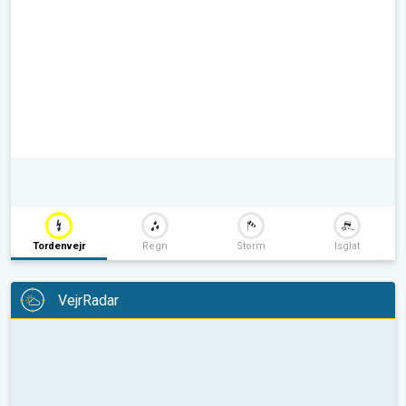
Tordenvejr
Regn
Storm
Isglat
VejrRadar