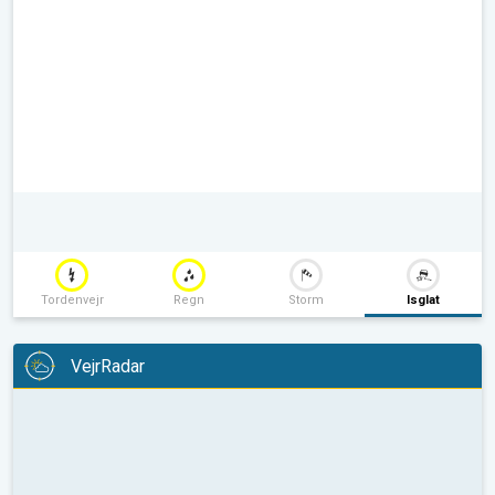
Tordenvejr
Regn
Storm
Isglat
VejrRadar