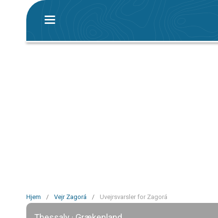
Hjem
/
Vejr Zagorá
/
Uvejrsvarsler for Zagorá
Thessaly · Grækenland