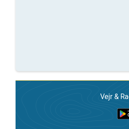
Vejr & Ra