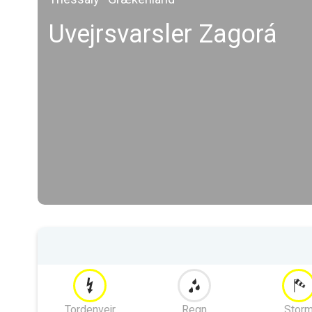
Uvejrsvarsler Zagorá
Tordenvejr
Regn
Stor