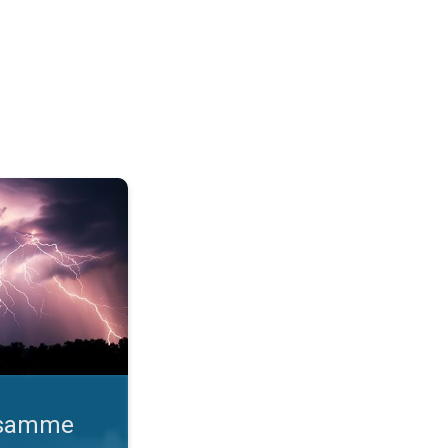
o gange. Lynhurtige facts om lyn. . .
d samme