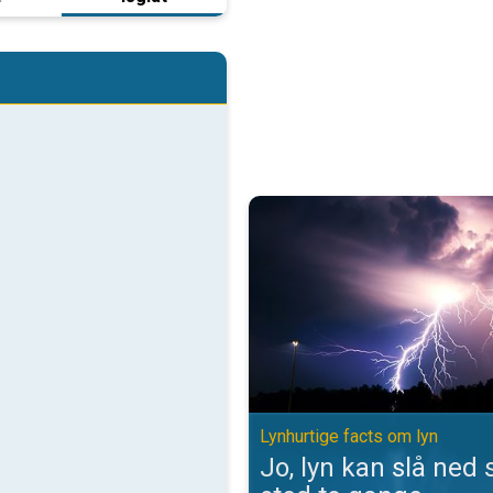
Jo, lyn kan slå ned samme sted t
Lynhurtige facts om lyn
Jo, lyn kan slå ne