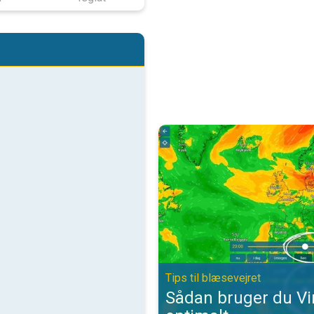
Sådan bruger du VindRadaren opti
Tips til blæsevejret
Sådan bruger du V