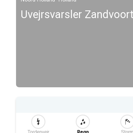
Uvejrsvarsler Zandvoor
Tordenvejr
Regn
Stor