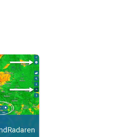
malt. Tips til blæsevejret. . .
indRadaren