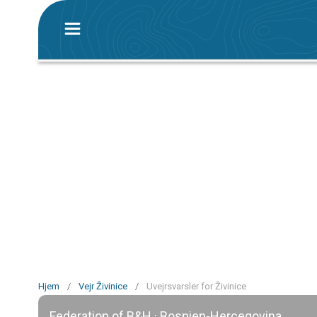
Hjem
/
Vejr Živinice
/
Uvejrsvarsler for Živinice
Federation of B&H · Bosnien-Hercegovina