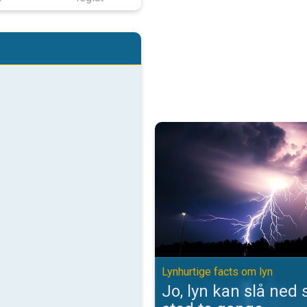
Jo, lyn kan slå ned samme sted t
Lynhurtige facts om lyn
Jo, lyn kan slå ne