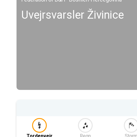
Uvejrsvarsler Živinice
Tordenvejr
Regn
Stor