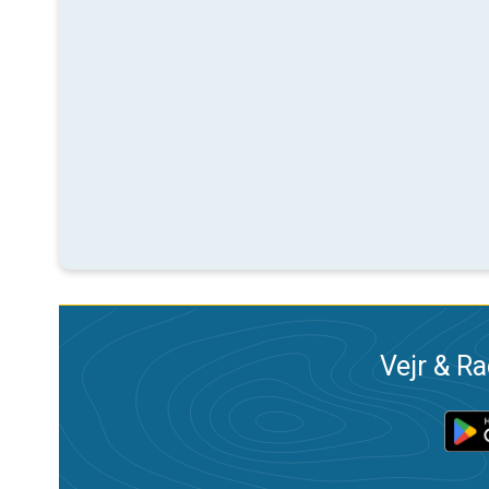
Vejr & Ra