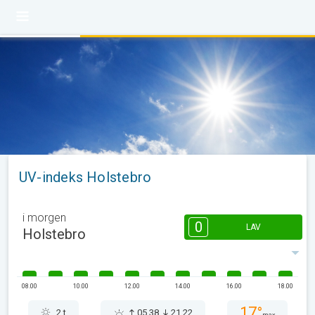
UV-indeks Holstebro
i morgen
0
LAV
Holstebro
08.00
10.00
12.00
14.00
16.00
18.00
17°
2 t
05.38
21.22