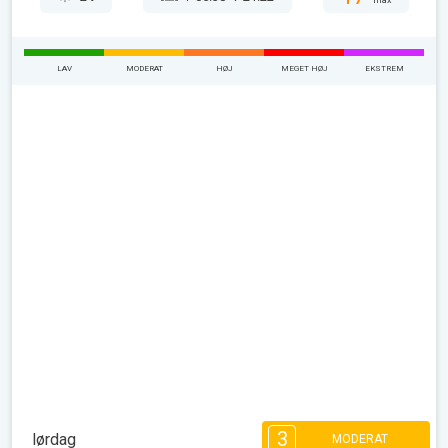
max
LAV
MODERAT
HØJ
MEGET HØJ
EKSTREM
3
lørdag
MODERAT