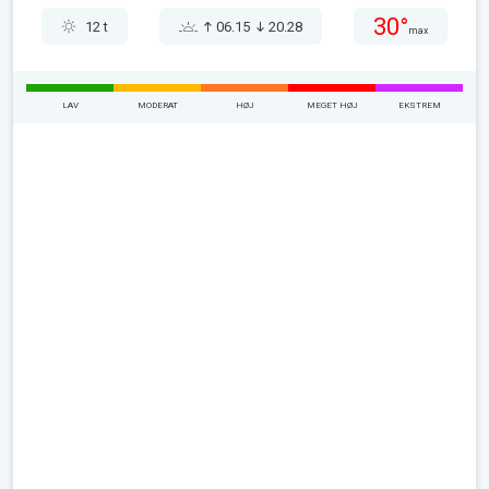
30°
12 t
06.15
20.28
max
LAV
MODERAT
HØJ
MEGET HØJ
EKSTREM