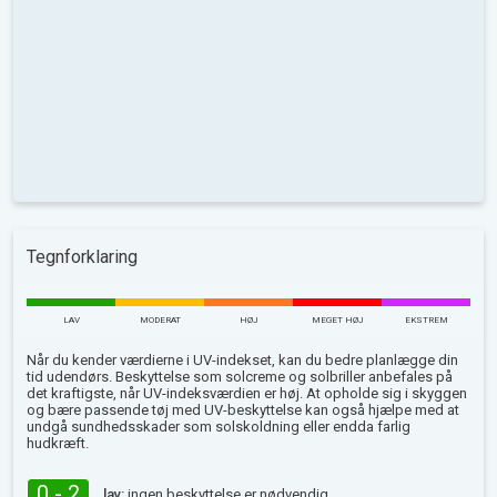
Tegnforklaring
LAV
MODERAT
HØJ
MEGET HØJ
EKSTREM
Når du kender værdierne i UV-indekset, kan du bedre planlægge din
tid udendørs. Beskyttelse som solcreme og solbriller anbefales på
det kraftigste, når UV-indeksværdien er høj. At opholde sig i skyggen
og bære passende tøj med UV-beskyttelse kan også hjælpe med at
undgå sundhedsskader som solskoldning eller endda farlig
hudkræft.
0 - 2
lav:
ingen beskyttelse er nødvendig.