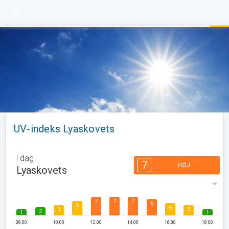
UV-indeks Lyaskovets
i dag
7
HØJ
Lyaskovets
7
7
7
6
5
4
3
3
2
1
1
08.00
10.00
12.00
14.00
16.00
18.00