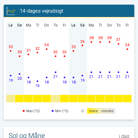
14-dages vejrudsigt
Lø
Sø
Ma
Ti
On
To
Fr
Lø
Sø
Ma
Ti
On
To
Fr
38
38
38
37
36
34
34
33
33
32
31
30
30
30
21
21
21
21
21
21
20
19
19
18
18
18
18
16
Max (°C)
Min (°C)
mere
mindre
Sol og Måne
i dag