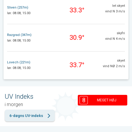
let skyet
Sliven (257m)
33.3°
vind N 3 m/s
lør. 08.08, 15.00
skyfri
Razgrad (347m)
30.9°
vind N 4 m/s
lør. 08.08, 15.00
skyet
Lovech (221m)
33.7°
vind NØ 2 m/s
lør. 08.08, 15.00
UV Indeks
8
MEGET HØJ
i morgen
6-døgns UV-indeks