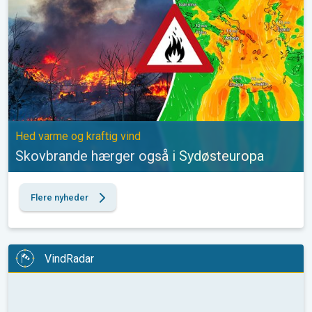
Hed varme og kraftig vind
Skovbrande hærger også i Sydøsteuropa
Flere nyheder
VindRadar