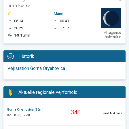
18.03 lokal tid
Sol
Måne
06.14
00.43
20.29
17.17
Aftagende
14t 15min
halvmåne
Historik
Vejrstation Gorna Oryahovica
Aktuelle regionale vejrforhold
-
Gorna Oryahovica (86m)
34°
vind N 4 m/s
lør. 08.08, 17.30