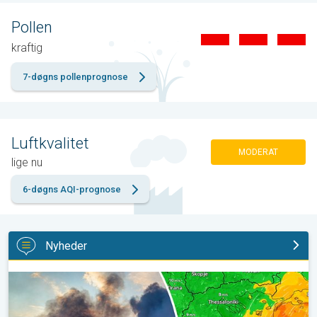
Pollen
kraftig
7-døgns pollenprognose
Luftkvalitet
MODERAT
lige nu
6-døgns AQI-prognose
Nyheder
Skovbrande hærger også i Sydøsteuropa. Hed varme og kraftig v