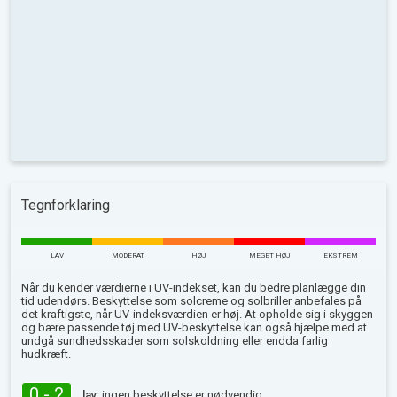
Tegnforklaring
LAV
MODERAT
HØJ
MEGET HØJ
EKSTREM
Når du kender værdierne i UV-indekset, kan du bedre planlægge din
tid udendørs. Beskyttelse som solcreme og solbriller anbefales på
det kraftigste, når UV-indeksværdien er høj. At opholde sig i skyggen
og bære passende tøj med UV-beskyttelse kan også hjælpe med at
undgå sundhedsskader som solskoldning eller endda farlig
hudkræft.
0 - 2
lav:
ingen beskyttelse er nødvendig.