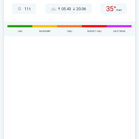
35°
11 t
05.43
20.06
max
LAV
MODERAT
HØJ
MEGET HØJ
EKSTREM