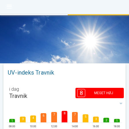
UV-indeks Travnik
i dag
8
MEGET HØJ
Travnik
8
7
7
6
5
4
3
3
2
1
1
08.00
10.00
12.00
14.00
16.00
18.00