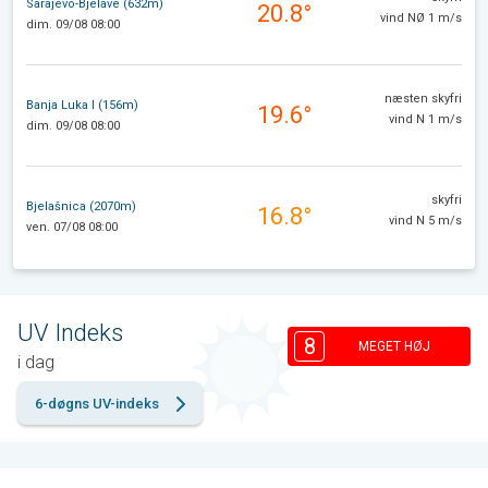
Sarajevo-Bjelave (632m)
20.8°
vind NØ 1 m/s
dim. 09/08 08:00
næsten skyfri
Banja Luka I (156m)
19.6°
vind N 1 m/s
dim. 09/08 08:00
skyfri
Bjelašnica (2070m)
16.8°
vind N 5 m/s
ven. 07/08 08:00
UV Indeks
8
MEGET HØJ
i dag
6-døgns UV-indeks