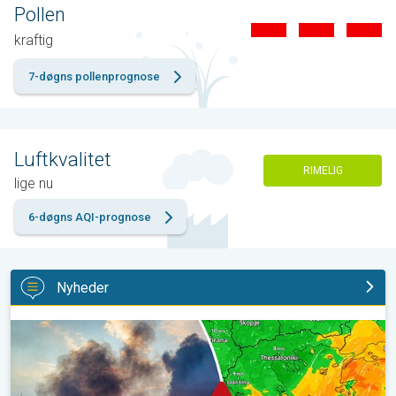
Pollen
kraftig
7-døgns pollenprognose
Luftkvalitet
RIMELIG
lige nu
6-døgns AQI-prognose
Nyheder
Skovbrande hærger også i Sydøsteuropa. Hed varme og kraftig v