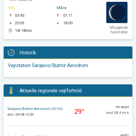
Sol
Måne
05:45
01:11
20:03
18:00
Aftagende
14t 18min
halvmåne
Historik
Vejrstation Sarajevo/Butmir Aerodrom
Aktuelle regionale vejrforhold
let skyet
Sarajevo/Butmir Aerodrom (511m)
29°
vind SØ 4 m/s
dim. 09/08 12:00
skyfri