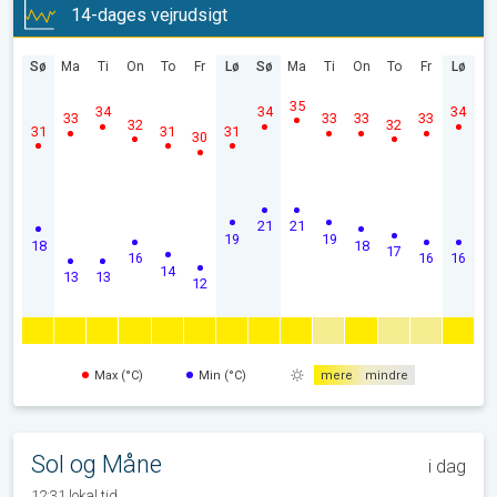
14-dages vejrudsigt
Sø
Ma
Ti
On
To
Fr
Lø
Sø
Ma
Ti
On
To
Fr
Lø
35
34
34
34
33
33
33
33
32
32
31
31
31
30
21
21
19
19
18
18
17
16
16
16
14
13
13
12
Max (°C)
Min (°C)
mere
mindre
Sol og Måne
i dag
12:31 lokal tid