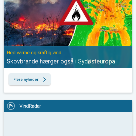
Hed varme og kraftig vind
Skovbrande hærger også i Sydøsteuropa
Flere nyheder
VindRadar