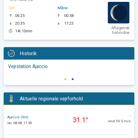
Sol
Måne
06.25
00.58
20.35
17.23
Aftagende
14t 10min
halvmåne
Historik
Vejrstation Ajaccio
Aktuelle regionale vejrforhold
-
Ajaccio (5m)
31.1°
vind SV 5 m/s
lør. 08.08, 17.30