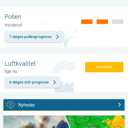
Pollen
moderat
7-døgns pollenprognose
Luftkvalitet
MODERAT
lige nu
6-døgns AQI-prognose
Nyheder
Skovbrande hærger også i Sydøsteuropa. Hed varme og kraftig v