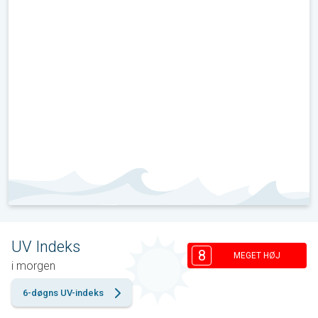
UV Indeks
8
MEGET HØJ
i morgen
6-døgns UV-indeks