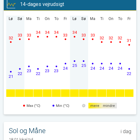
14-dages vejrudsigt
Lø
Sø
Ma
Ti
On
To
Fr
Lø
Sø
Ma
Ti
On
To
Fr
34
34
34
34
33
33
33
33
33
32
32
32
32
31
25
25
24
24
24
24
24
23
23
23
22
22
22
21
Max (°C)
Min (°C)
mere
mindre
Sol og Måne
i dag
18.01 lokal tid