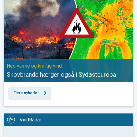
Hed varme og kraftig vind
Skovbrande hærger også i Sydøsteuropa
Flere nyheder
VindRadar