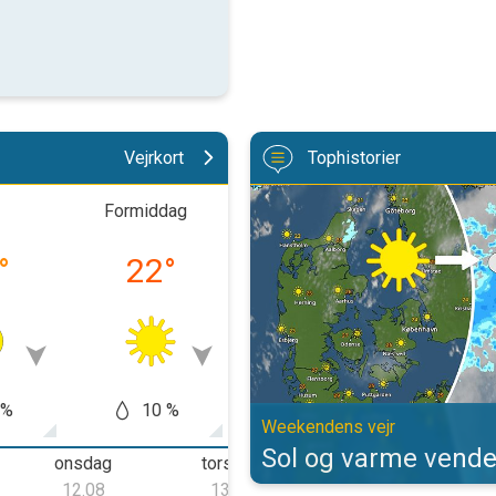
Vejrkort
Tophistorier
Sol og varme vender retur. Weeke
Formiddag
Eftermiddag
Afte
°
22
°
31
°
23
 %
10 %
0 %
0
Weekendens vejr
Sol og varme vende
onsdag
torsdag
fredag
12.08
13.08
14.08