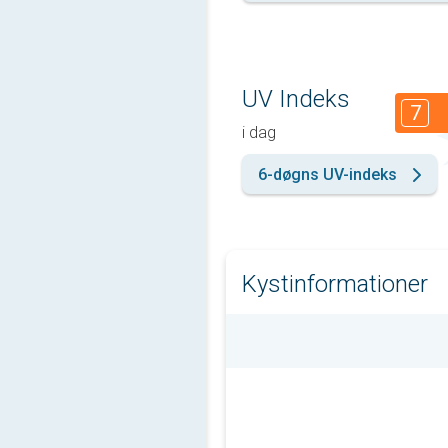
UV Indeks
7
i dag
6-døgns UV-indeks
Kystinformationer