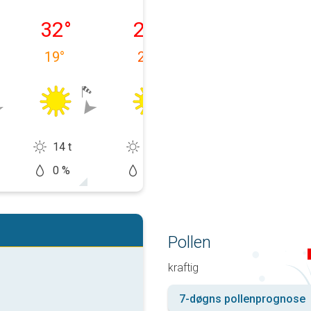
11.08
onsdag 12.08
torsdag 13.08
fredag 14.08
32
°
28
°
26
°
19
°
20
°
16
°
14 t
13 t
11 t
0 %
5 %
20 %
Pollen
kraftig
7-døgns pollenprognose