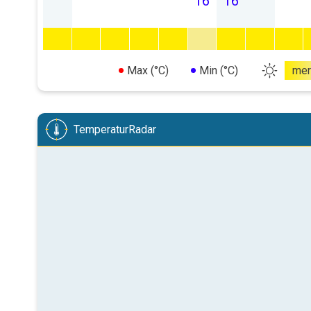
16
16
Max (°C)
Min (°C)
mer
TemperaturRadar