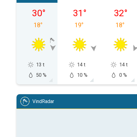
søndag 09.08
mandag 10.08
tirsdag 
30
°
31
°
32
°
18
°
19
°
18
°
13 t
14 t
14 t
50 %
10 %
0 %
VindRadar