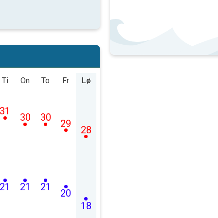
Ti
On
To
Fr
Lø
31
30
30
29
28
21
21
21
20
18