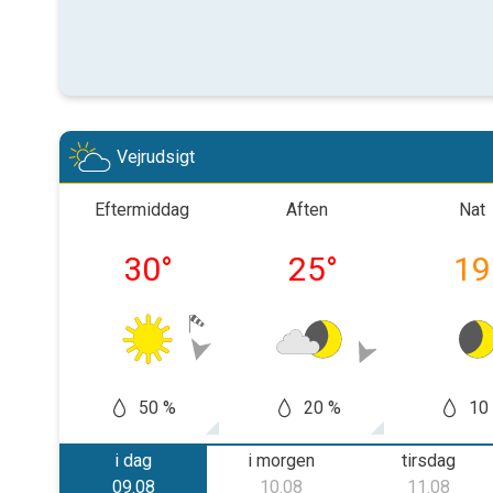
Vejrudsigt
Eftermiddag
Aften
Nat
30
°
25
°
19
50 %
20 %
10
i dag
i morgen
tirsdag
09.08
10.08
11.08