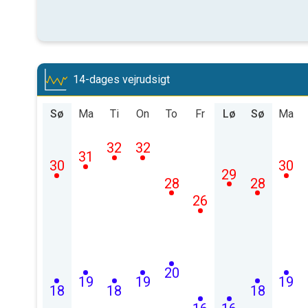
14-dages vejrudsigt
Sø
Ma
Ti
On
To
Fr
Lø
Sø
Ma
32
32
31
30
30
29
28
28
26
20
19
19
19
18
18
18