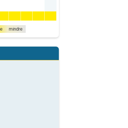
e
mindre