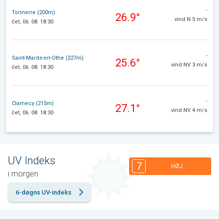
-
Tonnerre (200m)
26.9°
vind N 5 m/s
čet, 06. 08. 18:30
-
Saint-Mards-en-Othe (227m)
25.6°
vind NV 3 m/s
čet, 06. 08. 18:30
-
Clamecy (215m)
27.1°
vind NV 4 m/s
čet, 06. 08. 18:30
UV Indeks
7
HØJ
i morgen
6-døgns UV-indeks