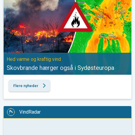
Hed varme og kraftig vind
Skovbrande hærger også i Sydøsteuropa
Flere nyheder
VindRadar