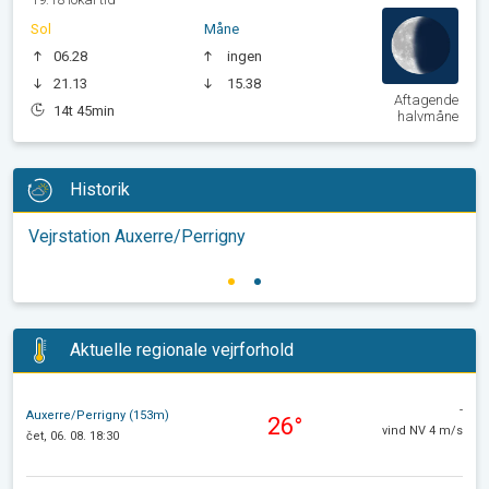
Sol
Måne
06.28
ingen
21.13
15.38
Aftagende
14t 45min
halvmåne
Historik
Vejrstation Auxerre/Perrigny
Aktuelle regionale vejrforhold
-
Auxerre/Perrigny (153m)
26°
vind NV 4 m/s
čet, 06. 08. 18:30