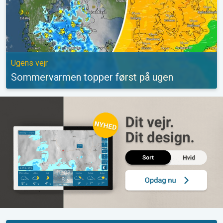
Ugens vejr
Sommervarmen topper først på ugen