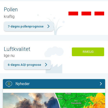
Pollen
kraftig
7-døgns pollenprognose
Luftkvalitet
RIMELIG
lige nu
6-døgns AQI-prognose
Nyheder
Skovbrande hærger også i Sydøsteuropa. Hed varme og kraftig v