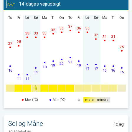
14-dages vejrudsigt
To
Fr
Lø
Sø
Ma
Ti
On
To
Fr
Lø
Sø
Ma
Ti
On
37
36
36
36
35
33
33
33
32
31
31
28
27
25
21
20
19
19
18
17
17
16
16
16
15
15
11
11
Max (°C)
Min (°C)
mere
mindre
Sol og Måne
i dag
19:18 lokal tid