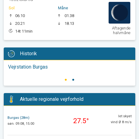
Sol
Måne
06.10
01.38
20.21
18.13
Aftagende
14t 11min
halvmåne
Historik
Vejrstation Burgas
Aktuelle regionale vejrforhold
let skyet
Burgas (28m)
27.5°
vind Ø 8 m/s
søn. 09.08, 15.00