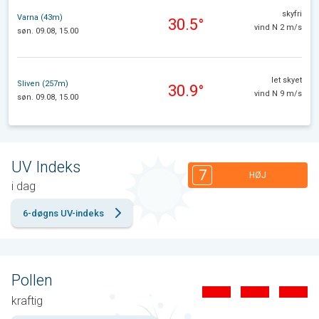
skyfri
Varna (43m)
30.5°
vind N 2 m/s
søn. 09.08, 15.00
let skyet
Sliven (257m)
30.9°
vind N 9 m/s
søn. 09.08, 15.00
UV Indeks
7
HØJ
i dag
6-døgns UV-indeks
Pollen
kraftig