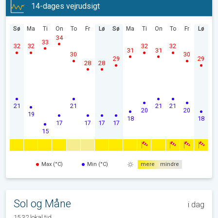
14-dages vejrudsigt
Sø
Ma
Ti
On
To
Fr
Lø
Sø
Ma
Ti
On
To
Fr
Lø
34
33
32
32
32
32
31
31
30
30
29
29
28
28
21
21
21
21
20
20
19
18
18
17
17
17
17
15
Max (°C)
Min (°C)
mere
mindre
Sol og Måne
i dag
15.32 lokal tid