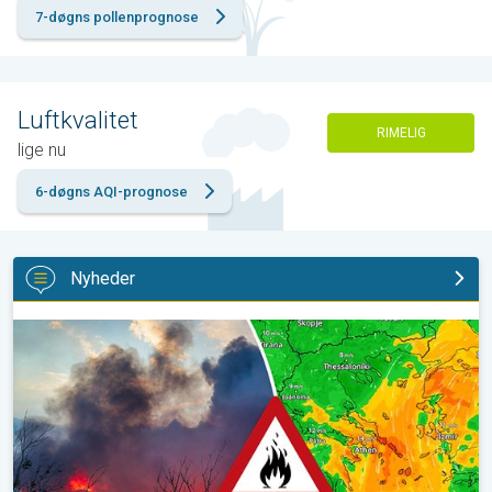
7-døgns pollenprognose
Luftkvalitet
RIMELIG
lige nu
6-døgns AQI-prognose
Nyheder
Skovbrande hærger også i Sydøsteuropa. Hed varme og kraftig v