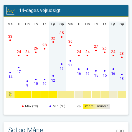
14-dages vejrudsigt
Ma
Ti
On
To
Fr
Lø
Sø
Ma
Ti
On
To
Fr
Lø
Sø
35
33
32
30
28
27
26
26
24
24
24
24
24
23
21
19
17
16
16
16
15
15
14
13
12
10
10
9
Max (°C)
Min (°C)
mere
mindre
Sol og Måne
i dag