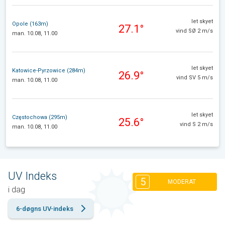
let skyet
Opole (163m)
27.1°
vind SØ 2 m/s
man. 10.08, 11.00
let skyet
Katowice-Pyrzowice (284m)
26.9°
vind SV 5 m/s
man. 10.08, 11.00
let skyet
Częstochowa (295m)
25.6°
vind S 2 m/s
man. 10.08, 11.00
UV Indeks
5
MODERAT
i dag
6-døgns UV-indeks