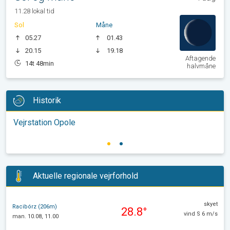
11.28 lokal tid
Sol
Måne
05.27
01.43
20.15
19.18
Aftagende
14t 48min
halvmåne
Historik
Vejrstation Opole
Aktuelle regionale vejrforhold
skyet
Racibórz (206m)
28.8°
vind S 6 m/s
man. 10.08, 11.00