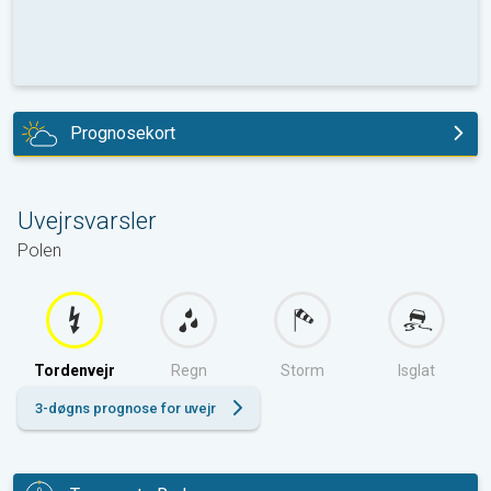
Prognosekort
i dag
Uvejrsvarsler
Polen
Tordenvejr
Regn
Storm
Isglat
3-døgns prognose for uvejr