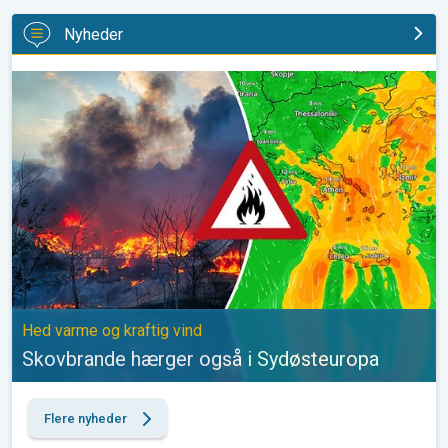
Nyheder
Skovbrande hærger også i Sydøsteuropa. Hed varme og kraftig v
Hed varme og kraftig vind
Skovbrande hærger også i Sydøsteuropa
Flere nyheder