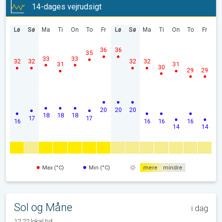
14-dages vejrudsigt
Lø
Sø
Ma
Ti
On
To
Fr
Lø
Sø
Ma
Ti
On
To
Fr
36
36
35
33
33
32
32
32
32
31
31
30
29
29
20
20
20
18
18
18
17
17
16
16
16
16
14
14
Max (°C)
Min (°C)
mere
mindre
Sol og Måne
i dag
12.22 lokal tid