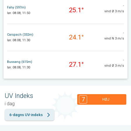
-
Fahy (597m)
25.1°
vind Ø 3 m/s
lør. 08.08, 11.50
-
Carspach (332m)
24.1°
vind N 3 m/s
lør. 08.08, 11.30
-
Bussang (615m)
27.1°
vind Ø 3 m/s
lør. 08.08, 11.30
UV Indeks
7
HØJ
i dag
6-døgns UV-indeks