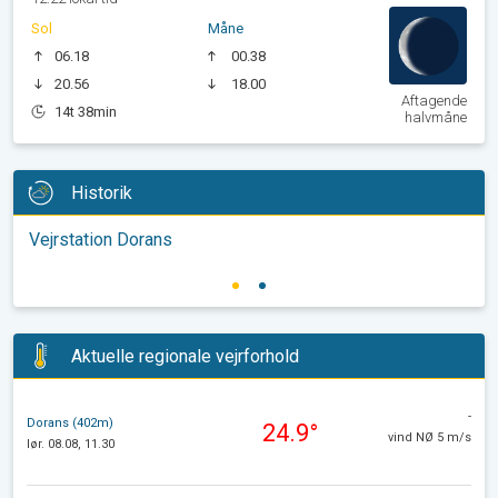
Sol
Måne
06.18
00.38
20.56
18.00
Aftagende
14t 38min
halvmåne
Historik
Vejrstation Dorans
Aktuelle regionale vejrforhold
-
Dorans (402m)
24.9°
vind NØ 5 m/s
lør. 08.08, 11.30