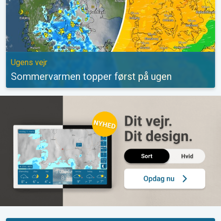
Ugens vejr
Sommervarmen topper først på ugen