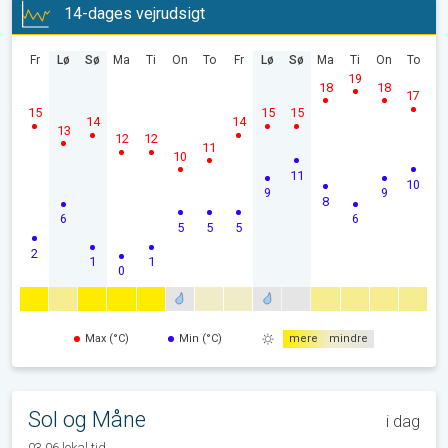
14-dages vejrudsigt
Fr
Lø
Sø
Ma
Ti
On
To
Fr
Lø
Sø
Ma
Ti
On
To
19
18
18
17
15
15
15
14
14
13
12
12
11
10
11
10
9
9
8
6
6
5
5
5
2
1
1
0
Max (°C)
Min (°C)
mere
mindre
Sol og Måne
i dag
03.06 lokal tid