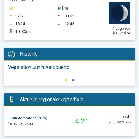
Sol
Måne
07.51
03.02
18.24
12.45
Aftagende
10t 33min
halvmåne
Historik
Vejrstation Junín Aeropuerto
Aktuelle regionale vejrforhold
skyfri
Junín Aeropuerto (81m)
4.2°
vind SV 2 m/s
fre. 07.08, 02.00