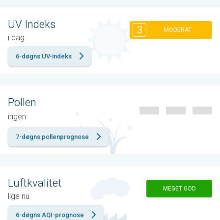
UV Indeks
3
MODERAT
i dag
6-døgns UV-indeks
Pollen
ingen
7-døgns pollenprognose
Luftkvalitet
MEGET GOD
lige nu
6-døgns AQI-prognose