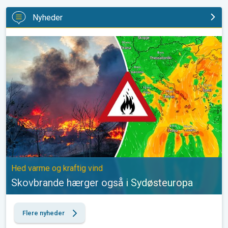
Nyheder
Skovbrande hærger også i Sydøsteuropa. Hed varme og kraftig v
Hed varme og kraftig vind
Skovbrande hærger også i Sydøsteuropa
Flere nyheder