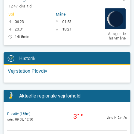
12.47 lokal tid
Sol
Måne
06.23
01.53
20.31
18.21
Aftagende
14t 8min
halvmåne
Historik
Vejrstation Plovdiv
Aktuelle regionale vejrforhold
-
Plovdiv (185m)
31°
vind N 2 m/s
søn. 09.08, 12.30