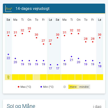
14-dages vejrudsigt
Sø
Ma
Ti
On
To
Fr
Lø
Sø
Ma
Ti
On
To
Fr
Lø
33
32
32
32
31
31
31
30
30
30
28
28
27
27
22
21
20
20
19
19
19
19
19
19
19
18
17
17
Max (°C)
Min (°C)
mere
mindre
Sol og Måne
i dag