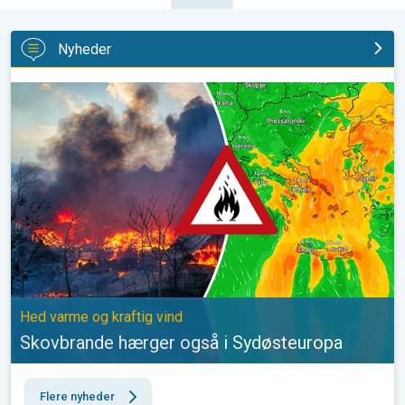
Nyheder
Skovbrande hærger også i Sydøsteuropa. Hed varme og kraftig v
Hed varme og kraftig vind
Skovbrande hærger også i Sydøsteuropa
Flere nyheder