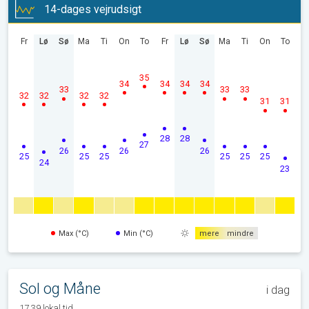
14-dages vejrudsigt
Fr
Lø
Sø
Ma
Ti
On
To
Fr
Lø
Sø
Ma
Ti
On
To
35
34
34
34
34
33
33
33
32
32
32
32
31
31
28
28
27
26
26
26
25
25
25
25
25
25
24
23
Max (°C)
Min (°C)
mere
mindre
Sol og Måne
i dag
17.39 lokal tid