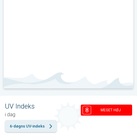
UV Indeks
8
MEGET HØJ
i dag
6-døgns UV-indeks