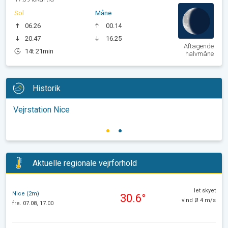
Sol
Måne
06.26
00.14
20.47
16.25
Aftagende
14t 21min
halvmåne
Historik
Vejrstation Nice
Aktuelle regionale vejrforhold
let skyet
Nice (2m)
30.6°
vind Ø 4 m/s
fre. 07.08, 17.00