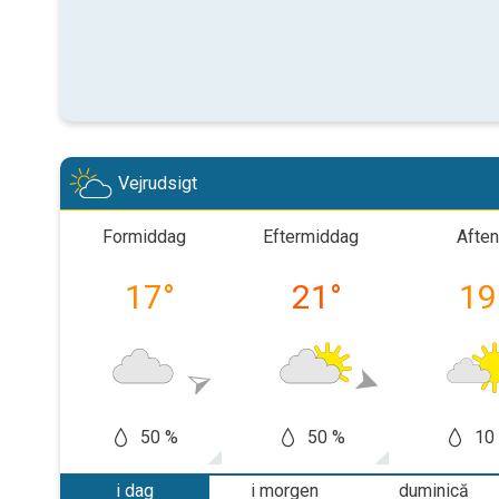
Vejrudsigt
Formiddag
Eftermiddag
Aften
17
°
21
°
19
50 %
50 %
10
i dag
i morgen
duminică