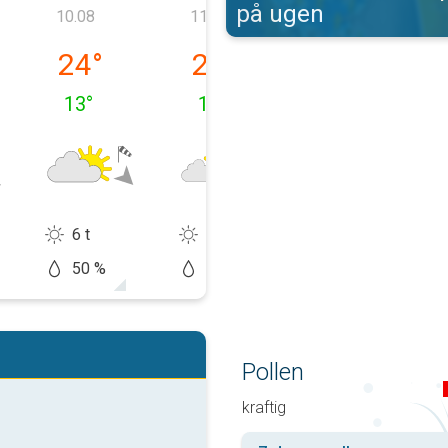
på ugen
10.08
11.08
12.08
, 09.08
luni, 10.08
marți, 11.08
miercuri, 12.08
24
°
23
°
25
°
13
°
11
°
10
°
6 t
10 t
13 t
50 %
10 %
20 %
Pollen
kraftig