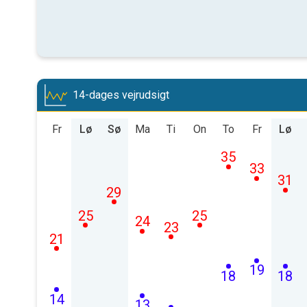
14-dages vejrudsigt
Fr
Lø
Sø
Ma
Ti
On
To
Fr
Lø
35
33
31
29
25
25
24
23
21
19
18
18
14
13