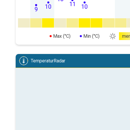
11
10
10
9
Max (°C)
Min (°C)
mer
TemperaturRadar