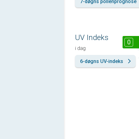
7-døgns pollenprognose
UV Indeks
0
i dag
6-døgns UV-indeks