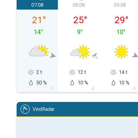
07.08
08.08
09.08
vineri, 07.08
sâmbătă, 08.08
duminică
21
°
25
°
29
°
14
°
9
°
10
°
2 t
12 t
14 t
50 %
10 %
10 %
VindRadar