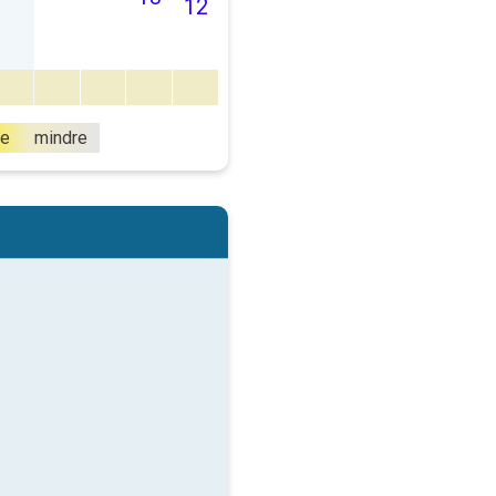
12
e
mindre