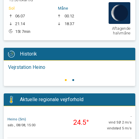
Sol
Måne
06.07
00.12
21.14
18.37
Aftagende
15t 7min
halvmåne
Historik
Vejrstation Heino
Aktuelle regionale vejrforhold
-
Heino (5m)
24.5°
vind SØ 2 m/s
sáb., 08/08, 15:00
vindstød 5 m/s