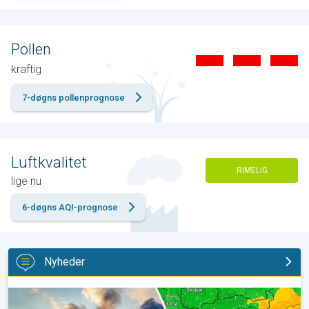
Pollen
kraftig
7-døgns pollenprognose
Luftkvalitet
RIMELIG
lige nu
6-døgns AQI-prognose
Nyheder
Skovbrande hærger også i Sydøsteuropa. Hed varme og kraftig v