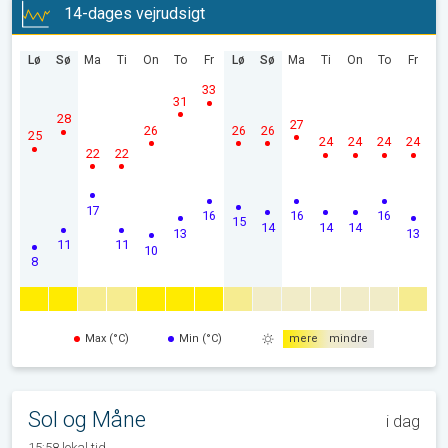
14-dages vejrudsigt
Lø
Sø
Ma
Ti
On
To
Fr
Lø
Sø
Ma
Ti
On
To
Fr
33
31
28
27
26
26
26
25
24
24
24
24
22
22
17
16
16
16
15
14
14
14
13
13
11
11
10
8
Max (°C)
Min (°C)
mere
mindre
Sol og Måne
i dag
15:58 lokal tid