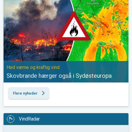
Hed varme og kraftig vind
Skovbrande hærger også i Sydøsteuropa
Flere nyheder
VindRadar