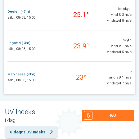
let skyet
Deelen (47m)
25.1°
vind S 3 m/s
sáb., 08/08, 15:00
vindstød 8 m/s
skyfri
Lelystad (-3m)
23.9°
vind V 1 m/s
sáb., 08/08, 15:00
vindstød 5 m/s
-
Marknesse (-3m)
23°
vind SØ 1 m/s
sáb., 08/08, 15:00
vindstød 7 m/s
UV Indeks
6
HØJ
i dag
6-døgns UV-indeks