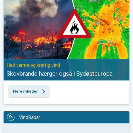
Hed varme og kraftig vind
Skovbrande hærger også i Sydøsteuropa
Flere nyheder
VindRadar