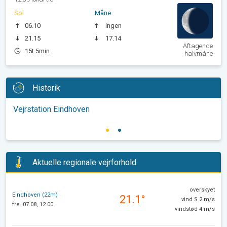
Sol
Måne
06.10
ingen
21.15
17.14
Aftagende
15t 5min
halvmåne
Historik
Vejrstation Eindhoven
Aktuelle regionale vejrforhold
overskyet
Eindhoven (22m)
21.1°
vind S 2 m/s
fre. 07.08, 12.00
vindstød 4 m/s