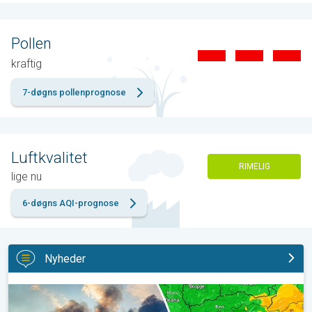
Pollen
kraftig
7-døgns pollenprognose
Luftkvalitet
RIMELIG
lige nu
6-døgns AQI-prognose
Nyheder
Skovbrande hærger også i Sydøsteuropa. Hed varme og kraftig v