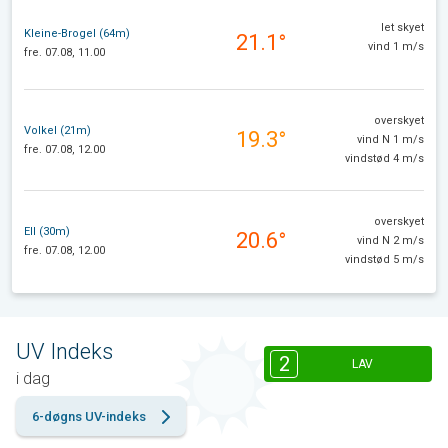
let skyet
Kleine-Brogel (64m)
21.1°
vind 1 m/s
fre. 07.08, 11.00
overskyet
Volkel (21m)
19.3°
vind N 1 m/s
fre. 07.08, 12.00
vindstød 4 m/s
overskyet
Ell (30m)
20.6°
vind N 2 m/s
fre. 07.08, 12.00
vindstød 5 m/s
UV Indeks
2
LAV
i dag
6-døgns UV-indeks