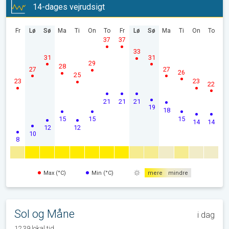
14-dages vejrudsigt
Fr
Lø
Sø
Ma
Ti
On
To
Fr
Lø
Sø
Ma
Ti
On
To
37
37
33
31
31
29
28
27
27
26
25
23
23
22
21
21
21
19
18
15
15
15
14
14
12
12
10
8
Max (°C)
Min (°C)
mere
mindre
Sol og Måne
i dag
12.39 lokal tid