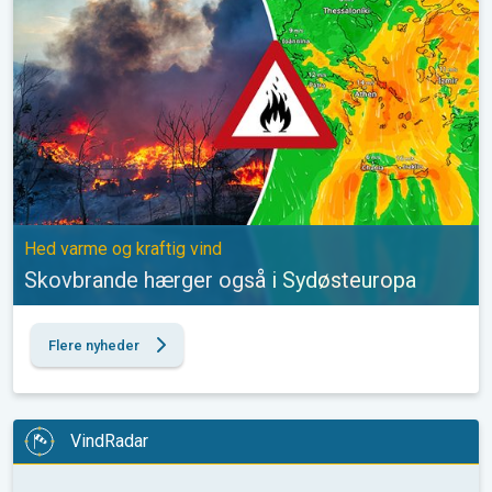
Hed varme og kraftig vind
Skovbrande hærger også i Sydøsteuropa
Flere nyheder
VindRadar