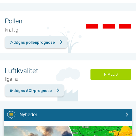
Pollen
kraftig
7-døgns pollenprognose
Luftkvalitet
RIMELIG
lige nu
6-døgns AQI-prognose
Nyheder
Skovbrande hærger også i Sydøsteuropa. Hed varme og kraftig v