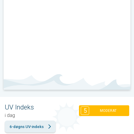
UV Indeks
5
MODERAT
i dag
6-døgns UV-indeks