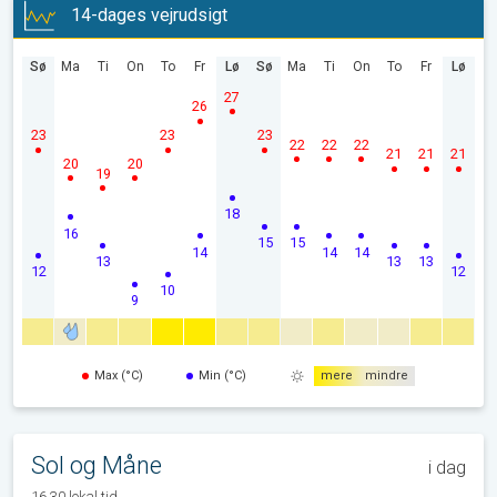
14-dages vejrudsigt
Sø
Ma
Ti
On
To
Fr
Lø
Sø
Ma
Ti
On
To
Fr
Lø
27
26
23
23
23
22
22
22
21
21
21
20
20
19
18
16
15
15
14
14
14
13
13
13
12
12
10
9
Max (°C)
Min (°C)
mere
mindre
Sol og Måne
i dag
16.30 lokal tid