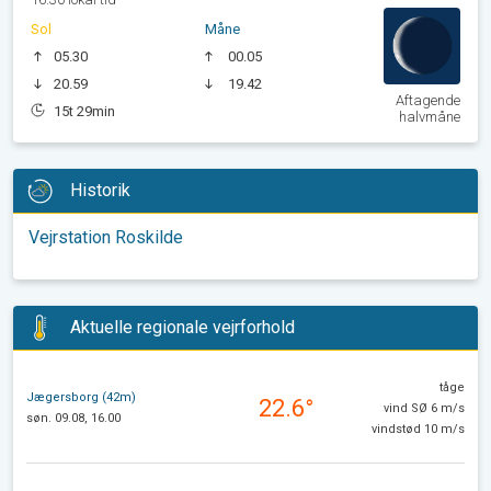
Sol
Måne
05.30
00.05
20.59
19.42
Aftagende
15t 29min
halvmåne
Historik
Vejrstation Roskilde
Aktuelle regionale vejrforhold
tåge
Jægersborg (42m)
22.6°
vind SØ 6 m/s
søn. 09.08, 16.00
vindstød 10 m/s