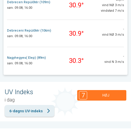
Debrecen Repülőtér (109m)
30.9°
vind NØ 3 m/s
søn. 09.08, 16.00
vindstød 7 m/s
-
Debreceni Repülőtér (106m)
30.9°
vind NØ 3 m/s
søn. 09.08, 16.00
-
Nagyhegyes( Elep) (89m)
30.3°
vind N 3 m/s
søn. 09.08, 16.00
UV Indeks
7
HØJ
i dag
6-døgns UV-indeks