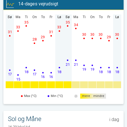
14-dages vejrudsigt
Sø
Ma
Ti
On
To
Fr
Lø
Sø
Ma
Ti
On
To
Fr
Lø
35
35
34
33
33
31
31
30
30
30
30
29
29
28
21
21
19
19
18
18
18
18
18
17
17
16
16
15
Max (°C)
Min (°C)
mere
mindre
Sol og Måne
i dag
16.29 lokal tid