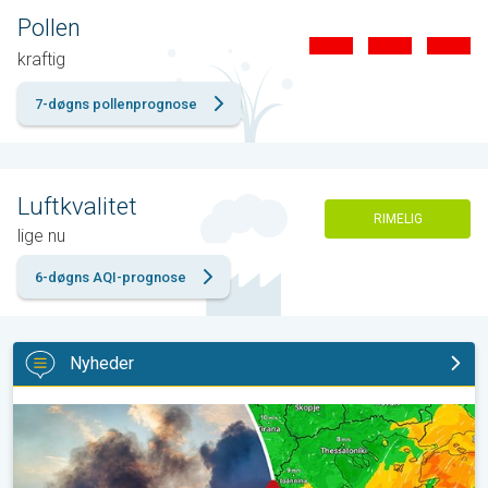
Pollen
kraftig
7-døgns pollenprognose
Luftkvalitet
RIMELIG
lige nu
6-døgns AQI-prognose
Nyheder
Skovbrande hærger også i Sydøsteuropa. Hed varme og kraftig v