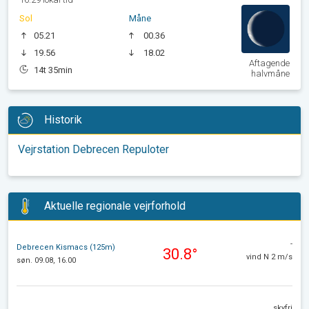
Sol
Måne
05.21
00.36
19.56
18.02
Aftagende
14t 35min
halvmåne
Historik
Vejrstation Debrecen Repuloter
Aktuelle regionale vejrforhold
-
Debrecen Kismacs (125m)
30.8°
vind N 2 m/s
søn. 09.08, 16.00
skyfri