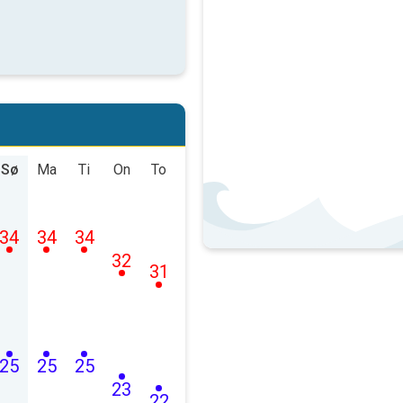
Sø
Ma
Ti
On
To
34
34
34
32
31
25
25
25
23
22