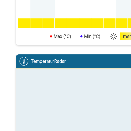
Max (°C)
Min (°C)
mer
TemperaturRadar