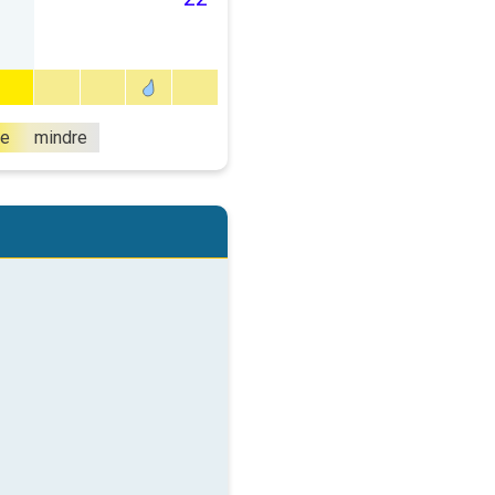
e
mindre