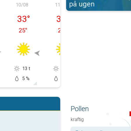
på ugen
10/08
11/08
12/08
, 09/08
lunes, 10/08
martes, 11/08
miércoles, 12/
33
°
33
°
33
°
25
°
26
°
25
°
13 t
13 t
13 t
5 %
5 %
20 %
Pollen
kraftig