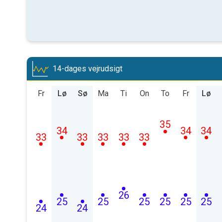
14-dages vejrudsigt
Fr
Lø
Sø
Ma
Ti
On
To
Fr
Lø
35
34
34
34
33
33
33
33
33
26
25
25
25
25
25
25
24
24