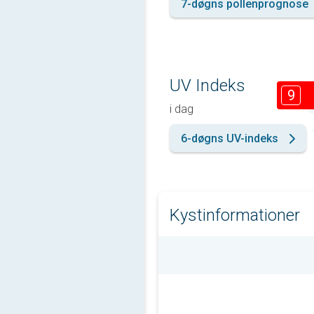
7-døgns pollenprognose
UV Indeks
9
i dag
6-døgns UV-indeks
Kystinformationer