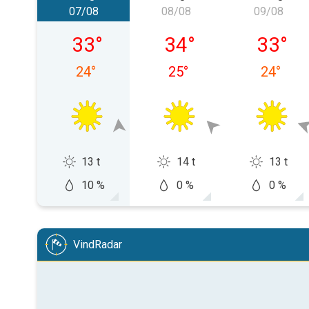
07/08
08/08
09/08
viernes, 07/08
sábado, 08/08
domingo
33
°
34
°
33
°
24
°
25
°
24
°
13 t
14 t
13 t
10 %
0 %
0 %
VindRadar