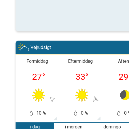
Vejrudsigt
Formiddag
Eftermiddag
Aften
27
°
33
°
29
10 %
0 %
0 
i dag
i morgen
domingo